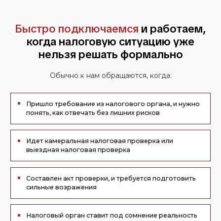
Составлен акт проверки, и требуется подготовить
сильные возражения
Налоговый орган ставит под сомнение реальность
операций, вычеты по НДС или расходы
Есть претензии по контрагентам, деловой цели,
налоговой выгоде, ст. 54.1 НК РФ
Возник риск обвинений в дроблении бизнеса и
нужно выстроить линию защиты
Налоговый орган уже вынес решение, и требуется
его обжалование
Спор с налоговым органом перешел в судебную
стадию, и необходимо сопровождение дела суде
Нужно заранее понять слабые места и выстроить
позицию до того, как спор станет жестче
Руководителю или бухгалтерии нужна внешняя
налоговая поддержка по чувствительной ситуации