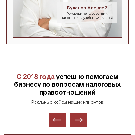
Первичный разбор
Определение
ситуации
задачи
Изучаем суть вопроса,
Понимаем, какой формат
стадию спора, документы,
работы будет наиболее
фактические обстоятельства
эффективен в конкретной
и основные риски.
ситуации
3
4
Подготовка материалов
Формирование
и следущий шаг
позиции
Определяются сильные и
Готовим необходимые
слабые стороны ситуации,
документы и определяем
выстраивается правовая и
следующее действие:
фактическая логика защиты
обжалование, суд или иной
формат защиты
Получить консультацию