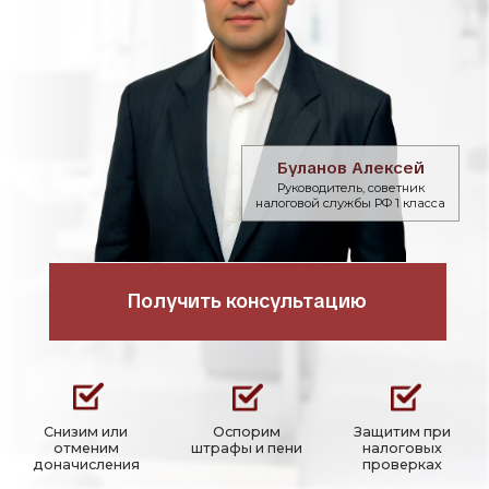
налоговой службы РФ 1 класса
Получить консультацию
Снизим или
Оспорим
Защитим при
отменим
штрафы и пени
налоговых
доначисления
проверках
Быстро подключаемся
и работаем,
когда налоговую ситуацию уже
нельзя решать формально
Обычно к нам обращаются, когда:
Пришло требование из налогового органа, и нужно
понять, как отвечать без лишних рисков
Идет камеральная налоговая проверка или
выездная налоговая проверка