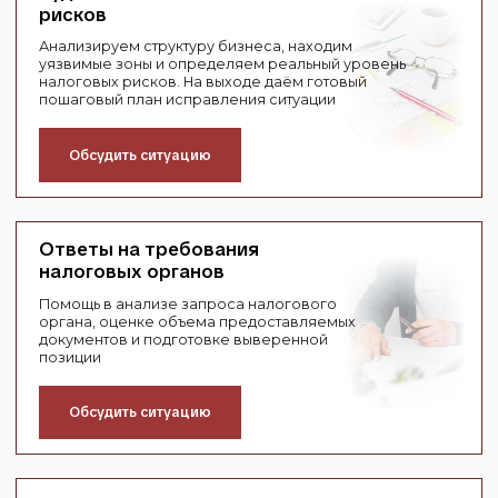
юриста по вашему вопросу
Обратившись к нам вы сможете получить:
Полную правовую оценку ситуации и
возможностей
Частичную/полную отмену
доначислений и штрафов
Снижение риска получения претензии от
ФНС
Выявление уязвимых мест в вашей модели
Профессиональную поддержку
по налоговому вопросу
Получить консультацию