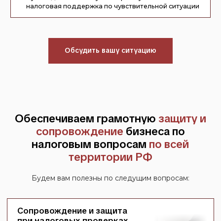
в судебном и досудебном порядке и
сопровождаем дело в арбитражных судах
всех инстанций
Обсудить ситуацию
Аудит и анализ налоговых
рисков
Анализируем структуру бизнеса, находим
уязвимые зоны и определяем реальный уровень
налоговых рисков. На выходе даём готовый
пошаговый план исправления ситуации
Обсудить ситуацию
Ответы на требования
налоговых органов
Помощь в анализе запроса налогового
органа, оценке объема предоставляемых
документов и подготовке выверенной
позиции
Обсудить ситуацию