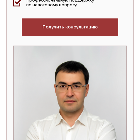
>25
>1,5
лет
млрд
Практичекого опыта в
Доначислений и
решении налоговых
штрафов оспорили
вопросов
нашим клиентам
>600
>85%
Клиентов за все время
Всех дел выиграно
работы
Поэтапно
работаем с вашей
ситуацией и добиваемся
нужного исхода
1
2