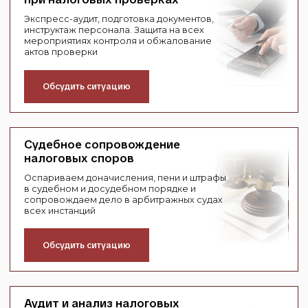
Подготовка жалоб в
вышестоящий налоговый орган
Формирование позиции для
административного обжалования решений
налоговых органов, работа с доводами,
доказательствами и процедурными аспектами
Обсудить ситуацию
Другие вопросы связанные с
налогообложением
Консультации и помощь по всем аспектам
налогообложения. Помогаем выстроить учёт,
сопровождаем нестандартные сделки и даём
заключения по налоговым последствиям
Обсудить ситуацию
Не оставляйте
налоговую
ситуацию без внимания, получите
БЕСПЛАТНУЮ
консультацию