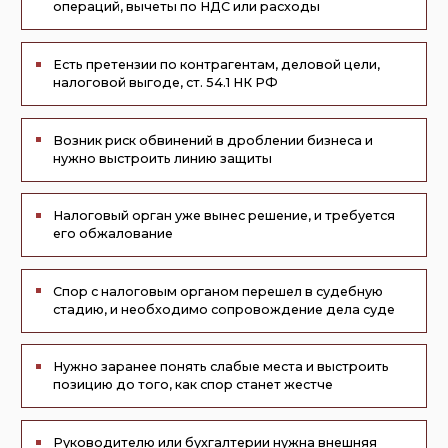
Обсудить вашу ситуацию
Обеспечиваем грамотную
защиту и
сопровождение
бизнеса по
налоговым вопросам
по всей
территории РФ
Будем вам полезны по следущим вопросам:
Сопровождение и защита
при налоговых проверках
Экспресс-аудит, подготовка документов,
инструктаж персонала. Защита на всех
мероприятиях контроля и обжалование
актов проверки
Обсудить ситуацию
Судебное сопровождение
налоговых споров
Оспариваем доначисления, пени и штрафы