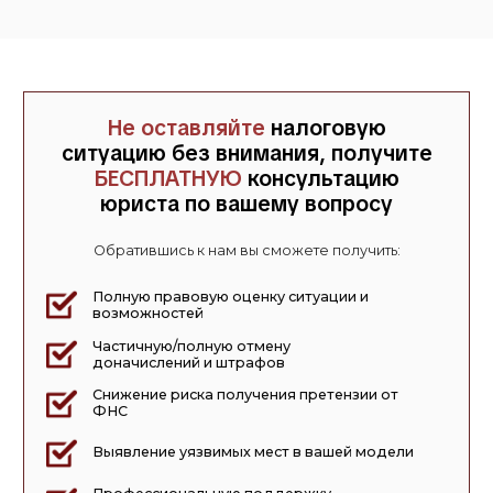
Проверка обвинила в необоснованной
Инспекция обвинила компа
налоговой выгоде по ст. 54.1 НК РФ,
дроблении бизнеса через
посчитав поставщика «техническим». Мы
взаимозависимых лиц для 
доказали реальность сделки и
налогов. Мы доказали реал
отсутствие умысла. УФНС полностью
самостоятельность каждой с
отменило доначисления
деловую цель. УФНС отмени
доначисления
Эксперты
с опытом ФНС
на
защите вашего бизнеса
В нашей команде работают специалисты с большим опытом
контрольной деятельности в органах ФНС, что позволяет
нам с большой долей вероятности спрогнозировать
развитие событий при любым вопросах связанных с
налогообложением. Мы выстраиваем защиту так, чтобы
урегулировать спор на ранней стадии и сократить число
инстанций. Такой подход экономит ваши время и деньги, а
также позволяет избежать затяжных судебных
разбирательств и репутационных потерь
Обеспечиваем высокое качество услуг и
внимательность в каждом запросе
Наша задача - не просто подготовить документ, а
помочь бизнесу пройти налоговую ситуацию с
понятной позицией и управляемым риском