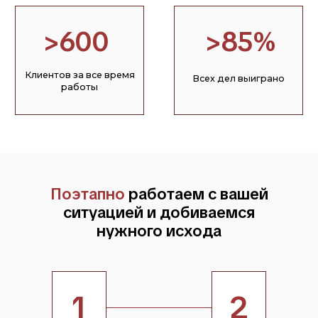
Оставьте заявку
или свяжитесь с нами
любым удобным способом
Юрист проведет первичный анализ вашей ситуации и
даст рекомендации по дальнейшим действиям
Телефон:
Почта:
info@nk-consul.ru
+ 7 (903) 367-44-51
Написать в мессенджер:
+7